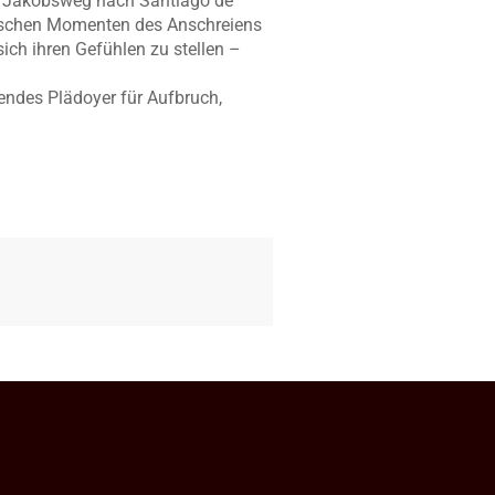
en Jakobsweg nach Santiago de
zwischen Momenten des Anschreiens
ch ihren Gefühlen zu stellen –
endes Plädoyer für Aufbruch,