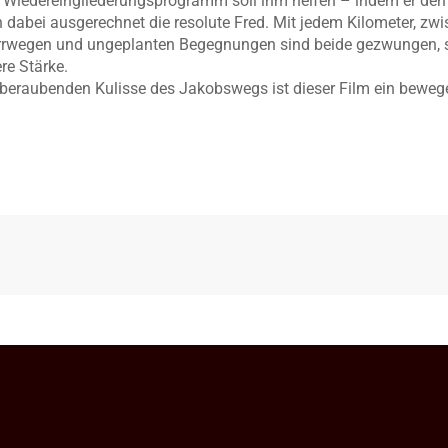
Ein Wiedereingliederungsprogramm soll ihm helfen – indem er d
hn dabei ausgerechnet die resolute Fred. Mit jedem Kilometer, 
rrwegen und ungeplanten Begegnungen sind beide gezwungen, si
re Stärke.
emberaubenden Kulisse des Jakobswegs ist dieser Film ein beweg