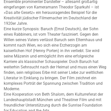
Ensemble prominenter Darsteller – allesamt großartig
eingefangen von Kameramann Theodor Sparkuhl – ist
»Das alte Gesetz« ein herausragendes Beispiel für die
Kreativität jüdischer Filmemacher im Deutschland der
1920er Jahre.
Eine kurze Synopsis: Baruch (Ernst Deutsch), der Sohn
eines Rabbiners, ist vom Theater fasziniert. Gegen den
Willen seines Vaters verlässt Baruch sein Elternhaus und
kommt nach Wien, wo sich eine Erzherzogin am
kaiserlichen Hof (Henny Porten) in ihn verliebt. Sie wird
seine Mäzenin und ermöglicht ihm eine erfolgreiche
Karriere als klassischer Schauspieler. Doch Baruch hat
weiterhin Sehnsucht nach der Heimat und muss einen Weg
finden, sein religiöses Erbe mit seiner Liebe zur weltlichen
Literatur in Einklang zu bringen. Der Film zeichnet ein
komplexes Porträt der Spannung zwischen Tradition und
Moderne.
Eine Kooperation von Beth Shalom, dem Kulturreferat der
Landeshauptstadt München und Theatiner Film und mit
freundlicher Unterstützung durch die Sunrise Foundation
for Education and the Arts.