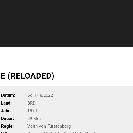
BE (RELOADED)
Datum:
So 14.8.2022
Land:
BRD
Jahr:
1974
Dauer:
89 Min
Regie:
Veith von Fürstenberg