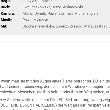
Regie:
Jerzy Skolimowski
Buch:
Ewa Piaskowska, Jerzy Skolimowski
Kamera:
Michał Dymek, Paweł Edelman, Michał Englert
Musik:
Paweł Mykietyn
Mit:
Sandra Drzymalska, Lorenzo Zurzolo, Mateusz Kosciu
t, wenn man sie mit den Augen eines Tieres betrachtet. EO, ein 
 auf seinem Lebensweg, der bei einem Wanderzirkus beginnt un
 schlechten Menschen, die ihm helfen oder ihm im Weg stehen, e
Jerzy Skolimowskis neuestem Film EO. Bild- und tongewaltig zeig
 (DEEP END, ESSENTIAL KILLING) die Welt aus der Perspektive ei