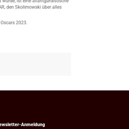
wurde, ist eine avantgardistische
R, den Skolimowski über alles
e Oscars 2023.
ewsletter-Anmeldung