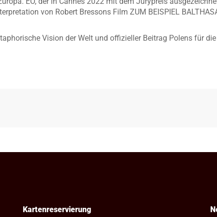
ropa. EO, der in Cannes 2022 mit dem Jurypreis ausgezeichnet 
erpretation von Robert Bressons Film ZUM BEISPIEL BALTHASA
taphorische Vision der Welt und offizieller Beitrag Polens für di
Kartenreservierung
N