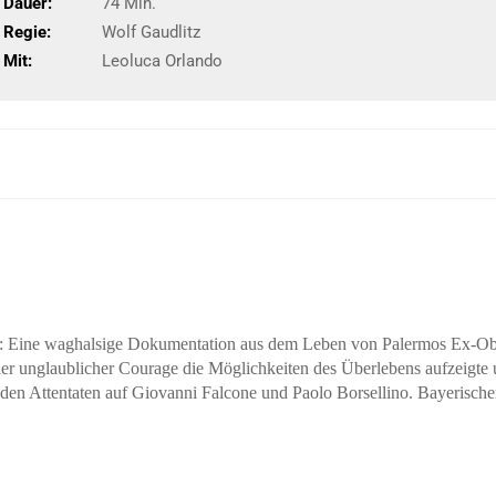
Dauer:
74 Min.
Regie:
Wolf Gaudlitz
Mit:
Leoluca Orlando
: Eine
waghalsige
Dokumentation aus dem Leben von Palermos
Ex-Ob
ier
unglaubliche
r Courage die Möglichkeiten des Überlebens aufzeigte 
nden Attentaten auf Giovanni Falcone und Paolo Borsellino
. Bayerische