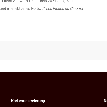
und beim Schweizer Filmpreis 2024 ausgezeichnet!
nd intellektuelles Porträt!“
Les Fiches du Cinéma
Kartenreservierung
N