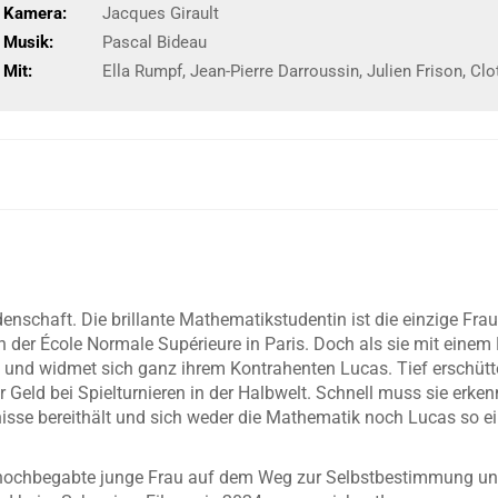
Kamera:
Jacques Girault
Musik:
Pascal Bideau
Mit:
Ella Rumpf, Jean-Pierre Darroussin, Julien Frison, Cl
denschaft. Die brillante Mathematikstudentin ist die einzige F
er École Normale Supérieure in Paris. Doch als sie mit einem Feh
len und widmet sich ganz ihrem Kontrahenten Lucas. Tief erschütte
hr Geld bei Spielturnieren in der Halbwelt. Schnell muss sie erk
nisse bereithält und sich weder die Mathematik noch Lucas so 
e hochbegabte junge Frau auf dem Weg zur Selbstbestimmung un