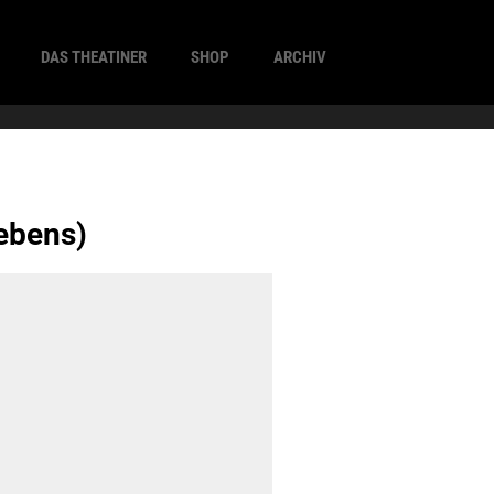
DAS THEATINER
SHOP
ARCHIV
ebens)