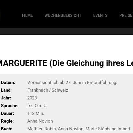
FILME
WOCHENÜBERSICHT
EVENTS
PREISE
RGUERITE (Die Gleichung ihres L
Datum:
Voraussichtlich ab 27. Juni in Erstaufführung:
Land:
Frankreich / Schweiz
Jahr:
2023
Sprache:
frz. O.m.U.
Dauer:
112 Min.
Regie:
Anna Novion
Buch:
Mathieu Robin, Anna Novion, Marie-Stéphane Imbert