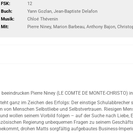
FSK:
12
Buch:
Yann Gozlan, Jean-Baptiste Delafon
Musik:
Chloé Thévenin
Mit:
Pierre Niney, Marion Barbeau, Anthony Bajon, Christ
nem beeindrucken Pierre Niney (LE COMTE DE MONTE-CHRISTO) in 
eht ganz im Zeichen des Erfolgs: Der einstige Schulabbrecher s
en von Menschen Selbstliebe und Selbstvertrauen. Riesigen M
r und wollen seinem Vorbild folgen – auf der Suche nach Liebe, 
anzösischen Regierung unbequemen Fragen zu seinem Geschäfts
ahekommt, drohen Matts sorgfältig aufgebautes Business-Imper