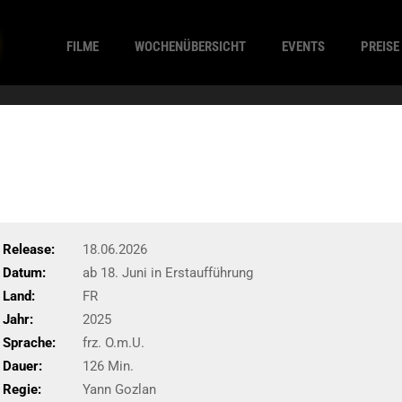
FILME
WOCHENÜBERSICHT
EVENTS
PREISE
Release:
18.06.2026
Datum:
ab 18. Juni in Erstaufführung
Land:
FR
Jahr:
2025
Sprache:
frz. O.m.U.
Dauer:
126 Min.
Regie:
Yann Gozlan