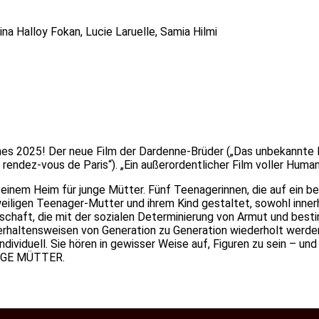
a Halloy Fokan, Lucie Laruelle, Samia Hilmi
nes 2025! Der neue Film der Dardenne-Brüder („Das unbekannte
e rendez-vous de Paris“). „Ein außerordentlicher Film voller Huma
in einem Heim für junge Mütter. Fünf Teenagerinnen, die auf ein b
iligen Teenager-Mutter und ihrem Kind gestaltet, sowohl innerh
erschaft, die mit der sozialen Determinierung von Armut und bes
erhaltensweisen von Generation zu Generation wiederholt werden
individuell. Sie hören in gewisser Weise auf, Figuren zu sein – 
NGE MÜTTER.