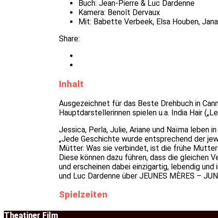
Buch:
Jean-Pierre & Luc Dardenne
Kamera:
Benoît Dervaux
Mit:
Babette Verbeek, Elsa Houben, Janain
Share:
Inhalt
Ausgezeichnet für das Beste Drehbuch in Can
Hauptdarstellerinnen spielen u.a. India Hair („L
Jessica, Perla, Julie, Ariane und Naïma leben 
„Jede Geschichte wurde entsprechend der jewe
Mütter. Was sie verbindet, ist die frühe Mutt
Diese können dazu führen, dass die gleichen V
und erscheinen dabei einzigartig, lebendig und 
und Luc Dardenne über JEUNES MÈRES – JU
Spielzeiten
Theatiner Film