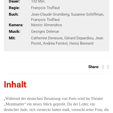
Dauer:
133 Min.
Regie:
François Truffaut
Buch:
Jean-Claude Grumberg, Suzanne Schiffman,
François Truffaut
Kamera:
Néstor Almendros
Musik:
Georges Delerue
Mit:
Catherine Deneuve, Gérard Depardieu, Jean
Poiret, Andréa Ferréol, Heinz Bennent
Share:
Inhalt
„
Während der deutschen Besatzung von Paris wird im Theater
„Montmartre“ ein neues Stück geprobt. Da der Leiter, ein
deutscher Jude, sich versteckt halten muß, versucht seine Frau, die