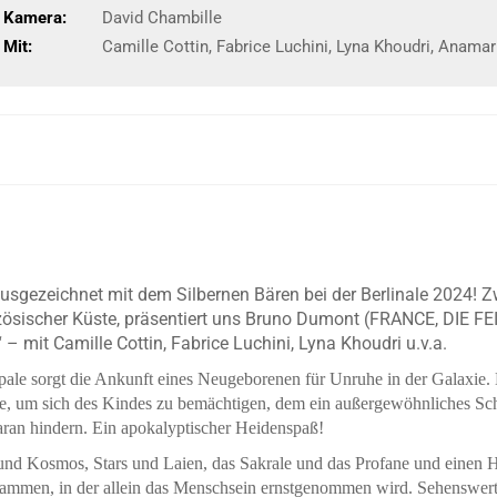
Kamera:
David Chambille
Mit:
Camille Cottin, Fabrice Luchini, Lyna Khoudri, Anama
usgezeichnet mit dem Silbernen Bären bei der Berlinale 2024! 
ösischer Küste, präsentiert uns Bruno Dumont (FRANCE, DIE 
 – mit Camille Cottin, Fabrice Luchini, Lyna Khoudri u.v.a.
ale sorgt die Ankunft eines Neugeborenen für Unruhe in der Galaxie. D
de, um sich des Kindes zu bemächtigen, dem ein außergewöhnliches Sch
ran hindern. Ein apokalyptischer Heidenspaß!
nd Kosmos, Stars und Laien, das Sakrale und das Profane und einen Ha
usammen, in der allein das Menschsein ernstgenommen wird. Sehenswer