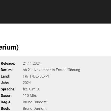
erium)
Release:
21.11.2024
Datum:
ab 21. November in Erstaufführung
Land:
FR/IT/DE/BE/PT
Jahr:
2024
Sprache:
frz. O.m.U.
Dauer:
110 Min.
Regie:
Bruno Dumont
Buch:
Bruno Dumont