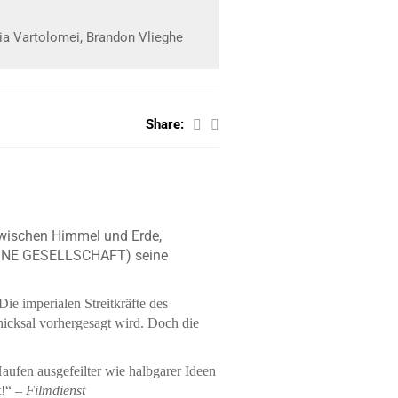
ria Vartolomei, Brandon Vlieghe
Share:
Zwischen Himmel und Erde,
FEINE GESELLSCHAFT) seine
ie imperialen Streitkräfte des
icksal vorhergesagt wird. Doch die
ufen ausgefeilter wie halbgarer Ideen
t!“ –
Filmdienst