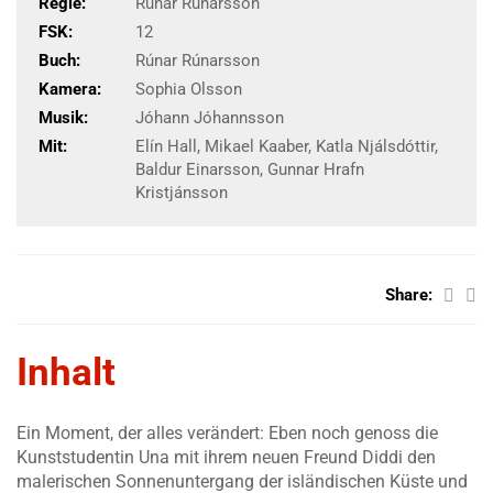
Regie:
Rúnar Rúnarsson
FSK:
12
Buch:
Rúnar Rúnarsson
Kamera:
Sophia Olsson
Musik:
Jóhann Jóhannsson
Mit:
Elín Hall, Mikael Kaaber, Katla Njálsdóttir,
Baldur Einarsson, Gunnar Hrafn
Kristjánsson
Share:
Inhalt
Ein Moment, der alles verändert: Eben noch genoss die
Kunststudentin Una mit ihrem neuen Freund Diddi den
malerischen Sonnenuntergang der isländischen Küste und