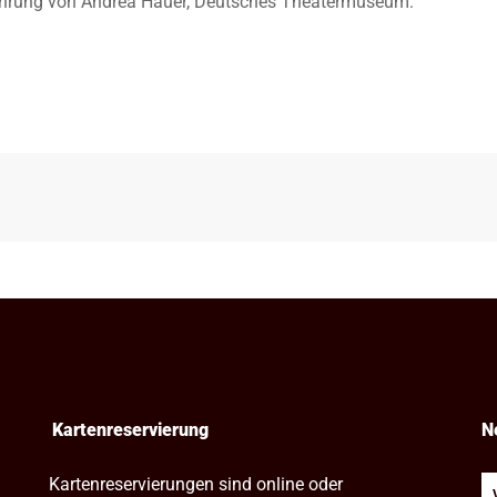
führung von Andrea Hauer, Deutsches Theatermuseum:
Kartenreservierung
N
Kartenreservierungen sind online oder