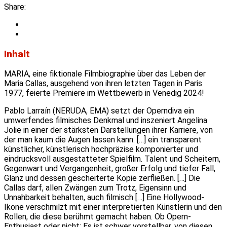
Share:
Inhalt
MARIA, eine fiktionale Filmbiographie über das Leben der
Maria Callas, ausgehend von ihren letzten Tagen in Paris
1977, feierte Premiere im Wettbewerb in Venedig 2024!
Pablo Larraín (NERUDA, EMA) setzt der Operndiva ein
umwerfendes filmisches Denkmal und inszeniert Angelina
Jolie in einer der stärksten Darstellungen ihrer Karriere, von
der man kaum die Augen lassen kann. […] ein transparent
künstlicher, künstlerisch hochpräzise komponierter und
eindrucksvoll ausgestatteter Spielfilm. Talent und Scheitern,
Gegenwart und Vergangenheit, großer Erfolg und tiefer Fall,
Glanz und dessen gescheiterte Kopie zerfließen. […] Die
Callas darf, allen Zwängen zum Trotz, Eigensinn und
Unnahbarkeit behalten, auch filmisch […] Eine Hollywood-
Ikone verschmilzt mit einer interpretierten Künstlerin und den
Rollen, die diese berühmt gemacht haben. Ob Opern-
Enthusiast oder nicht: Es ist schwer vorstellbar, von diesen