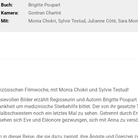
Buch:
Brigitte Poupart
Kamera:
Gontran Chartré
Mit:
Monia Chokri, Sylvie Testud, Julianne Côté, Sara Mont
anzösischen Filmwoche, mit Monia Chokri und Sylvie Testud!
sievollen Bilder erzählt Regisseurin und Autorin Brigitte Poupart
kheit um medizinische Sterbehilfe bittet. Der von ihr gesetzte 
Halbschwestern noch ein letztes Mal zu sehen. Getrennt durch Ere
ehen sich Eve und Eléonore gezwungen, sich mit Anna zu versöh
ch in dieser Reise, die sie dazu zwingt, ihre Ängste und Grenzen