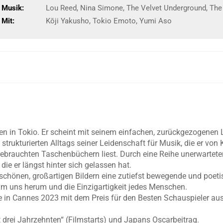
Musik:
Lou Reed, Nina Simone, The Velvet Underground, The R
Mit:
Kōji Yakusho, Tokio Emoto, Yumi Aso
tten in Tokio. Er scheint mit seinem einfachen, zurückgezogenen 
strukturierten Alltags seiner Leidenschaft für Musik, die er von 
 in gebrauchten Taschenbüchern liest. Durch eine Reihe unerwar
die er längst hinter sich gelassen hat.
chönen, großartigen Bildern eine zutiefst bewegende und poeti
 um uns herum und die Einzigartigkeit jedes Menschen.
e in Cannes 2023 mit dem Preis für den Besten Schauspieler au
t drei Jahrzehnten“ (Filmstarts) und Japans Oscarbeitrag.