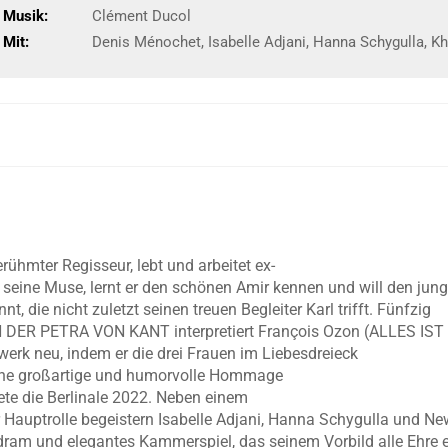
Musik:
Clément Ducol
Mit:
Denis Ménochet, Isabelle Adjani, Hanna Schygulla, Kh
erühmter Regisseur, lebt und arbeitet ex-
d seine Muse, lernt er den schönen Amir kennen und will den ju
t, die nicht zuletzt seinen treuen Begleiter Karl trifft. Fünfzig
 DER PETRA VON KANT interpretiert François Ozon (ALLES 
erk neu, indem er die drei Frauen im Liebesdreieck
ine großartige und humorvolle Hommage
ete die Berlinale 2022. Neben einem
 Hauptrolle begeistern Isabelle Adjani, Hanna Schygulla und N
ram und elegantes Kammerspiel, das seinem Vorbild alle Ehre e