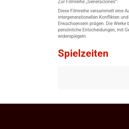
Zur Filmreihe „Generaciones“:
Diese Filmreihe versammelt eine A
intergenerationellen Konflikten u
Erwachsensein prägen. Die Werke bi
persönliche Entscheidungen, mit G
widerspiegeln.
Spielzeiten