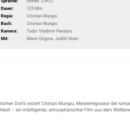
Sprache:
rumän. O.m.U.
Dauer:
125 Min.
Regie:
Cristian Mungiu
Buch:
Cristian Mungiu
Kamera:
Tudor Vladimir Panduru
Mit:
Marin Grigore, Judith State
schen Dorfs seziert Cristian Mungiu, Meisterregisseur der rumä
eit – ein intelligenter, atmosphärischer Film aus dem Wettbe