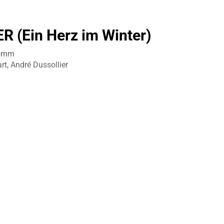
 (Ein Herz im Winter)
 35mm
rt, André Dussollier