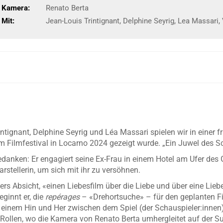
Kamera:
Renato Berta
Mit:
Jean-Louis Trintignant, Delphine Seyrig, Lea Massari,
ntignant, Delphine Seyrig und Léa Massari spielen wir in einer f
 Filmfestival in Locarno 2024 gezeigt wurde. „Ein Juwel des Sch
danken: Er engagiert seine Ex-Frau in einem Hotel am Ufer des 
arstellerin, um sich mit ihr zu versöhnen.
ers Absicht, «einen Liebesfilm über die Liebe und über eine Lieb
eginnt er, die
repérages
– «Drehortsuche» – für den geplanten Fil
inem Hin und Her zwischen dem Spiel (der Schauspieler:innen) u
Rollen, wo die Kamera von Renato Berta umhergleitet auf der 