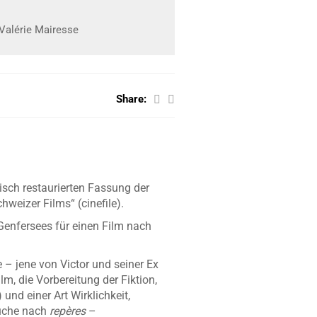
 Valérie Mairesse
Share:
risch restaurierten Fassung der
weizer Films“ (cinefile).
Genfersees für einen Film nach
e – jene von Victor und seiner Ex
m, die Vorbereitung der Fiktion,
nd einer Art Wirklichkeit,
Suche nach
repères
–