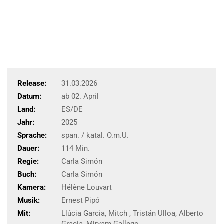
Release:
31.03.2026
Datum:
ab 02. April
Land:
ES/DE
Jahr:
2025
Sprache:
span. / katal. O.m.U.
Dauer:
114 Min.
Regie:
Carla Simón
Buch:
Carla Simón
Kamera:
Hélène Louvart
Musik:
Ernest Pipó
Mit:
Llúcia Garcia, Mitch , Tristán Ulloa, Alberto