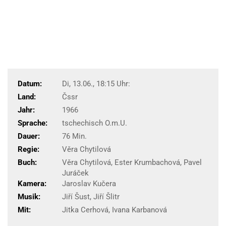
Datum:
Di, 13.06., 18:15 Uhr:
Land:
Čssr
Jahr:
1966
Sprache:
tschechisch O.m.U.
Dauer:
76 Min.
Regie:
Věra Chytilová
Buch:
Věra Chytilová, Ester Krumbachová, Pavel
Juráček
Kamera:
Jaroslav Kučera
Musik:
Jiří Šust, Jiří Šlitr
Mit:
Jitka Cerhová, Ivana Karbanová