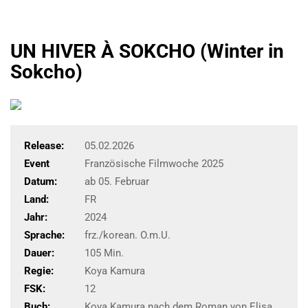
UN HIVER À SOKCHO (Winter in
Sokcho)
Release:
05.02.2026
Event
Französische Filmwoche 2025
Datum:
ab 05. Februar
Land:
FR
Jahr:
2024
Sprache:
frz./korean. O.m.U.
Dauer:
105 Min.
Regie:
Koya Kamura
FSK:
12
Buch:
Koya Kamura nach dem Roman von Elisa