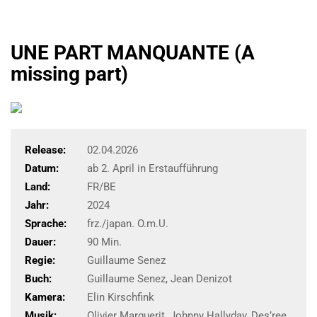
UNE PART MANQUANTE (A
missing part)
Release:
02.04.2026
Datum:
ab 2. April in Erstaufführung
Land:
FR/BE
Jahr:
2024
Sprache:
frz./japan. O.m.U.
Dauer:
90 Min.
Regie:
Guillaume Senez
Buch:
Guillaume Senez, Jean Denizot
Kamera:
Elin Kirschfink
Musik:
Olivier Marguerit, Johnny Hallyday, Des’ree