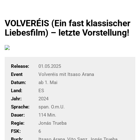
VOLVERÉIS (Ein fast klassischer
Liebesfilm) – letzte Vorstellung!
Release:
01.05.2025
Event
Volveréis mit Itsaso Arana
Datum:
ab 1. Mai
Land:
ES
Jahr:
2024
Sprache:
span. O.m.U.
Dauer:
114 Min.
Regie:
Jonás Trueba
FSK:
6
Buch:
Itsaso Arana, Vito Sanz, Jonás Trueba