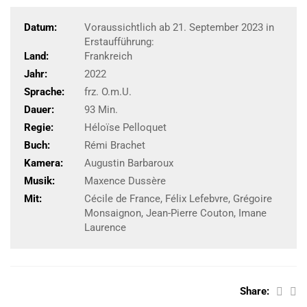
Datum:
Voraussichtlich ab 21. September 2023 in
Erstaufführung:
Land:
Frankreich
Jahr:
2022
Sprache:
frz. O.m.U.
Dauer:
93 Min.
Regie:
Héloïse Pelloquet
Buch:
Rémi Brachet
Kamera:
Augustin Barbaroux
Musik:
Maxence Dussère
Mit:
Cécile de France, Félix Lefebvre, Grégoire
Monsaignon, Jean-Pierre Couton, Imane
Laurence
Share: