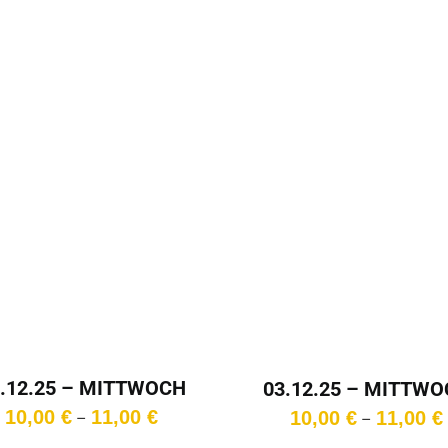
.12.25 – MITTWOCH
03.12.25 – MITTW
– 15:30 Uhr
– 17:45 Uhr
Preisspanne:
10,00
€
11,00
€
10,00
€
11,00
€
–
–
10,00 €