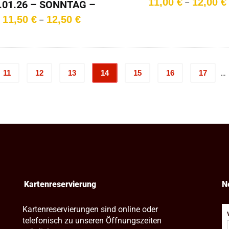
11,00
€
12,00
€
–
.01.26 – SONNTAG –
15:15 Uhr
Preisspanne:
11,50
€
12,50
€
–
11,50 €
bis
12,50 €
…
11
12
13
14
15
16
17
Kartenreservierung
N
Kartenreservierungen sind online oder
telefonisch zu unseren Öffnungszeiten