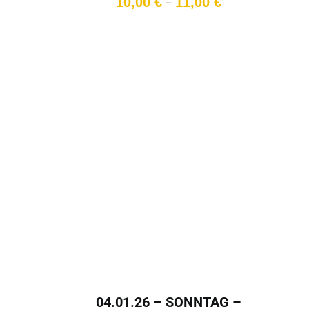
10,00
€
11,00
€
–
10,00 €
bis
11,00 €
04.01.26 – SONNTAG –