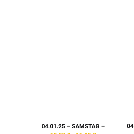
04
04.01.25 – SAMSTAG –
1
15:00 Uhr
Preisspanne: