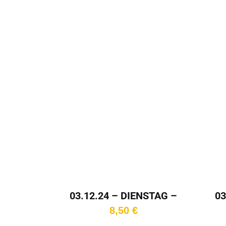
In den
Warenkorb
03
03.12.24 – DIENSTAG –
20:30 Uhr – Kinotag
8,50
€