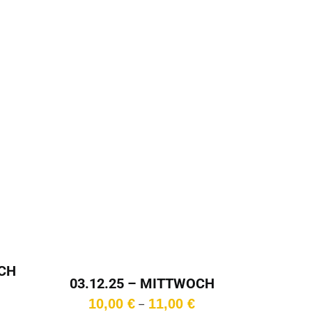
OCH
03.12.25 – MITTWOCH
Preisspanne:
– 20:00 Uhr
Preisspanne:
10,00
€
11,00
€
10,00 €
–