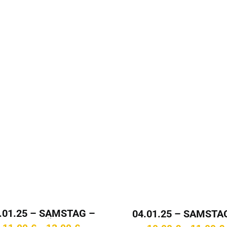
bis
11,00 €
.01.25 – SAMSTAG –
04.01.25 – SAMSTA
7:15 Uhr – Überlänge
20:30 Uhr
Preisspanne: