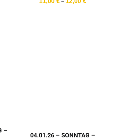
11,00
€
12,00
€
–
10,00 €
11,00 €
bis
bis
11,00 €
12,00 €
G –
04.01.26 – SONNTAG –
Preisspanne: