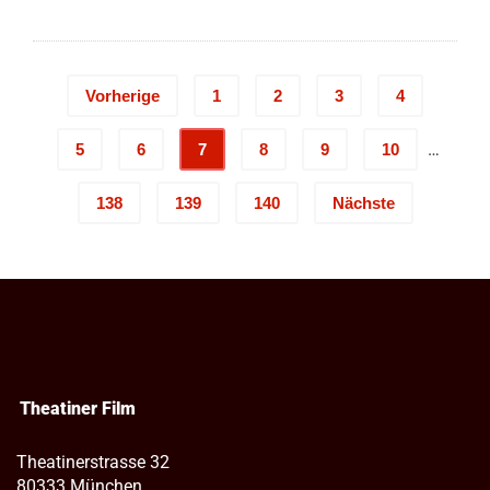
Vorherige
1
2
3
4
…
5
6
7
8
9
10
138
139
140
Nächste
Theatiner Film
Theatinerstrasse 32
80333 München