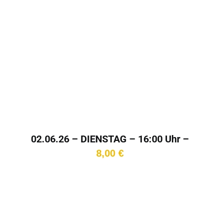
02.06.26 – DIENSTAG – 16:00 Uhr –
Kinotag
8,00
€
In den