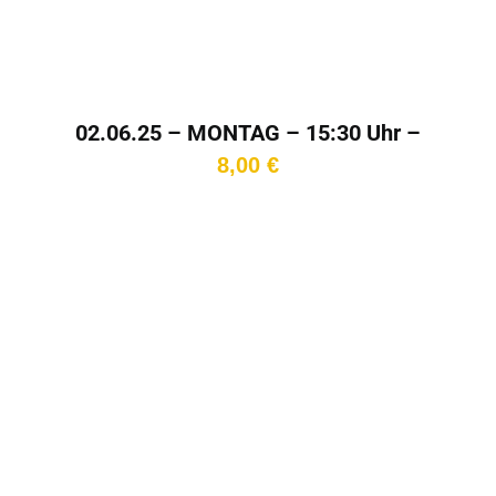
02.06.25 – MONTAG – 15:30 Uhr –
Kinotag
8,00
€
In den
Warenkorb