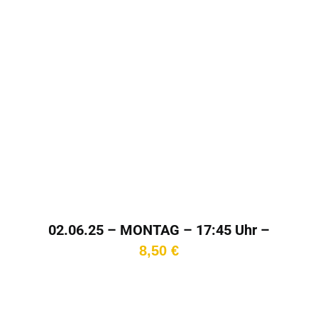
02.06.25 – MONTAG – 17:45 Uhr –
Kinotag
8,50
€