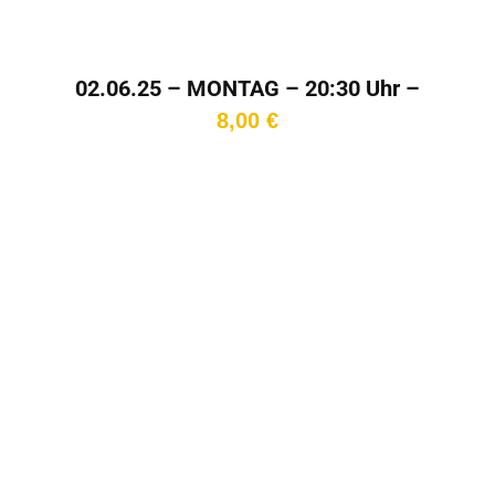
02.06.25 – MONTAG – 20:30 Uhr –
Kinotag
8,00
€
In den
Warenkorb