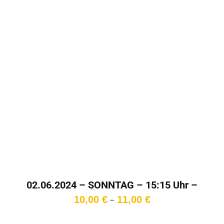
02.06.2024 – SONNTAG – 15:15 Uhr –
Überlänge
Preisspanne:
10,00
€
11,00
€
–
10,00 €
bis