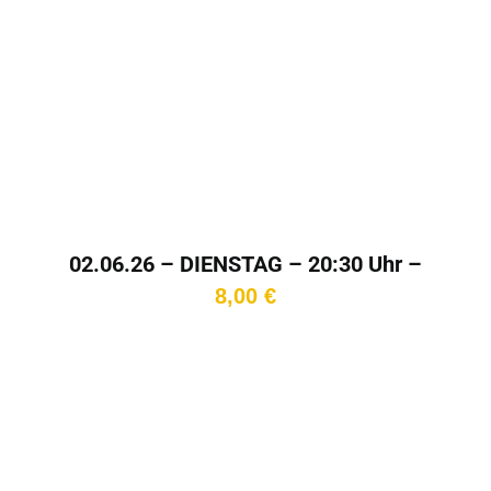
02.06.26 – DIENSTAG – 20:30 Uhr –
Kinotag
8,00
€
In den
Warenkorb