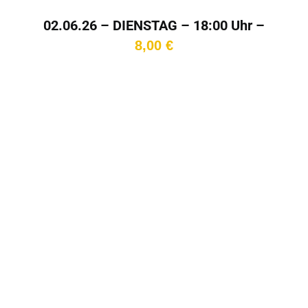
02.06.26 – DIENSTAG – 18:00 Uhr –
Kinotag
8,00
€
In den
Warenkorb