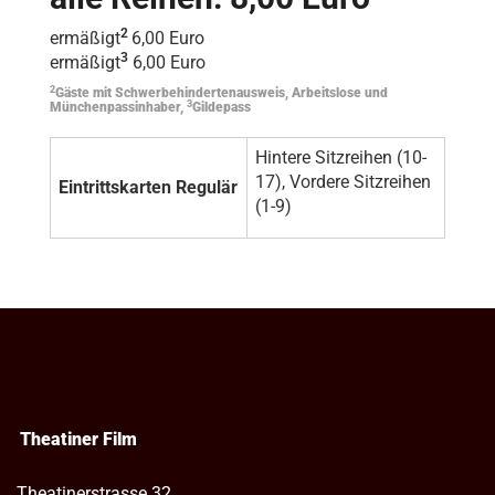
2
ermäßigt
6,00 Euro
3
ermäßigt
6,00 Euro
2
Gäste mit Schwerbehindertenausweis, Arbeitslose und
3
Münchenpassinhaber,
Gildepass
Hintere Sitzreihen (10-
17), Vordere Sitzreihen
Eintrittskarten Regulär
(1-9)
Theatiner Film
Theatinerstrasse 32