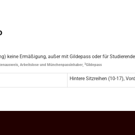
o
g) keine Ermäßigung, außer mit Gildepass oder für Studierende
3
tenausweis, Arbeitslose und Münchenpassinhaber,
Gildepass
Hintere Sitzreihen (10-17), Vord