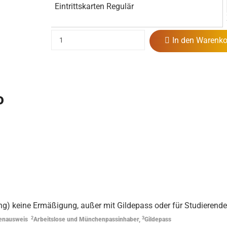
Eintrittskarten Regulär
In den Warenko
o
g) keine Ermäßigung, außer mit Gildepass oder für Studierende
2
3
rtenausweis
Arbeitslose und Münchenpassinhaber,
Gildepass