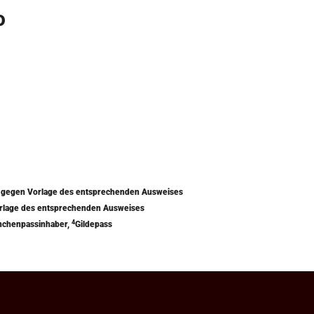
o
) gegen Vorlage des entsprechenden Ausweises
orlage des entsprechenden Ausweises
4
nchenpassinhaber,
Gildepass