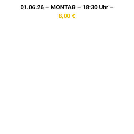
01.06.26 – MONTAG – 18:30 Uhr –
Kinotag
8,00
€
In den
Warenkorb