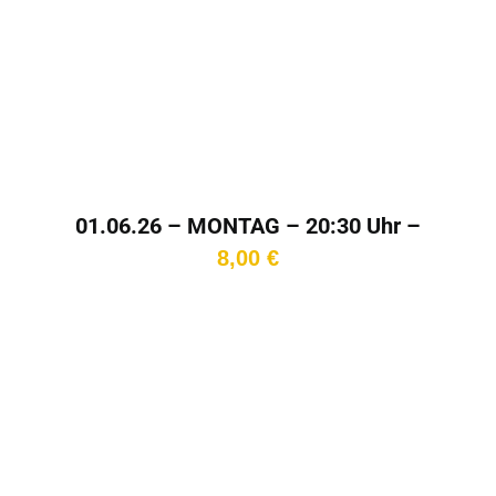
01.06.26 – MONTAG – 20:30 Uhr –
Kinotag
8,00
€
In den
Warenkorb