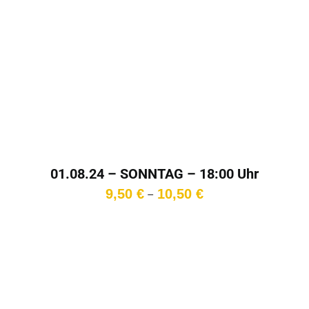
01.08.24 – SONNTAG – 18:00 Uhr
Preisspanne:
9,50
€
10,50
€
–
9,50 €
bis
10,50 €
In den
Warenkorb