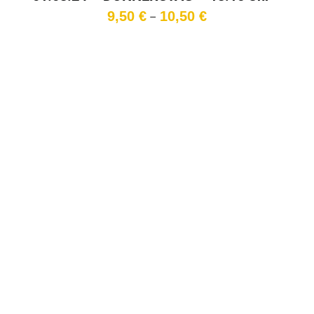
35mm
Preisspanne:
9,50
€
10,50
€
–
9,50 €
bis
10,50 €