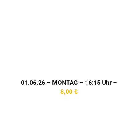
bis
11,50 €
In den
Warenkorb
01.06.26 – MONTAG – 16:15 Uhr –
Kinotag
8,00
€
In den