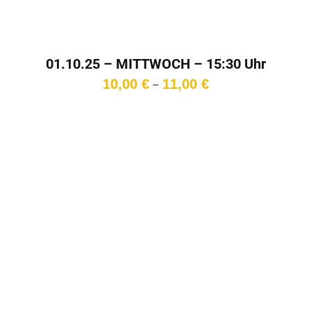
01.10.25 – MITTWOCH – 15:30 Uhr
Preisspanne:
10,00
€
11,00
€
–
10,00 €
bis
11,00 €