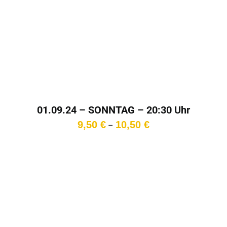
01.09.24 – SONNTAG – 20:30 Uhr
Preisspanne:
9,50
€
10,50
€
–
9,50 €
bis
10,50 €
In den
Warenkorb