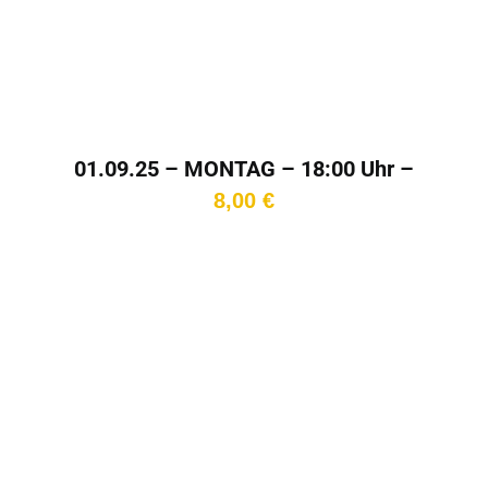
01.09.25 – MONTAG – 18:00 Uhr –
Kinotag
8,00
€
In den
Warenkorb