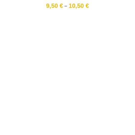
Preisspanne:
9,50
€
10,50
€
–
9,50 €
bis
10,50 €