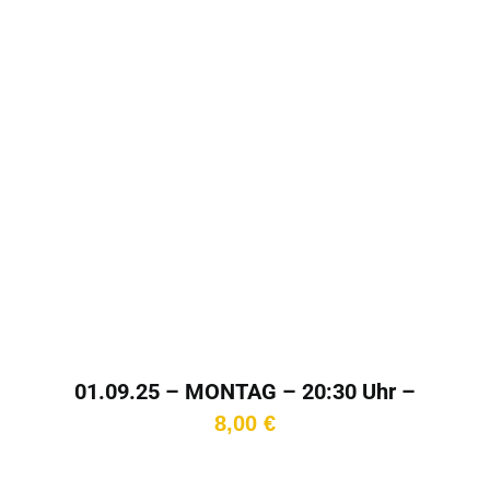
01.09.25 – MONTAG – 20:30 Uhr –
Kinotag
8,00
€