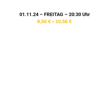
01.11.24 – FREITAG – 20:30 Uhr
Preisspanne:
9,50
€
10,50
€
–
9,50 €
bis
10,50 €