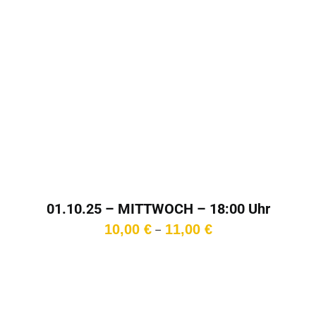
01.10.25 – MITTWOCH – 18:00 Uhr
Preisspanne:
10,00
€
11,00
€
–
10,00 €
bis
11,00 €