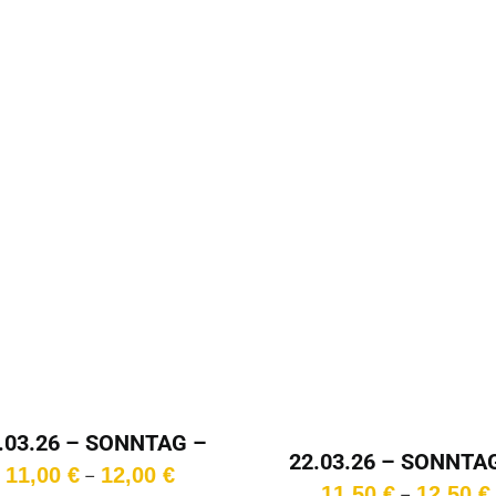
11,00 €
.03.26 – SONNTAG –
22.03.26 – SONNTA
13:15 Uhr
Preisspanne:
11,00
€
12,00
€
–
15:15 Uhr
11,50
€
12,50
€
11,00 €
–