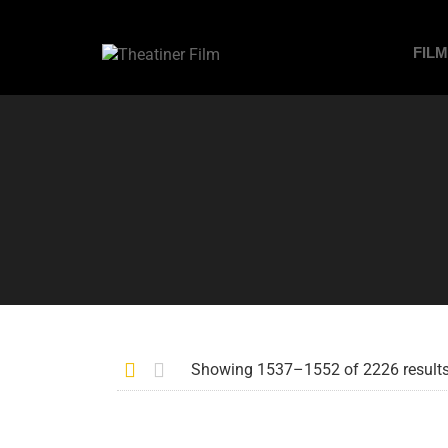
FIL
Showing 1537–1552 of 2226 result