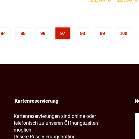
bis
12,00 €
…
94
95
96
97
98
99
100
Kartenreservierung
N
Kartenreservierungen sind online oder
telefonisch zu unseren Öffnungszeiten
möglich.
Unsere Reservierungshotline: