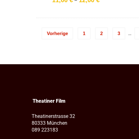
–
11,00 €
bis
12,00 €
…
Vorherige
1
2
3
Theatiner Film
Theatinerstrasse 32
80333 München
089 223183