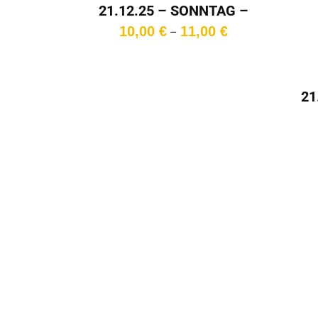
21.12.25 – SONNTAG –
18:00 Uhr
Preisspanne:
10,00
€
11,00
€
–
10,00 €
bis
11,00 €
21