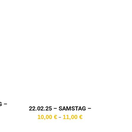
G –
22.02.25 – SAMSTAG –
Preisspanne:
20:30 Uhr
Preisspanne:
10,00
€
11,00
€
–
10,00 €
10,00 €
bis
bis
11,00 €