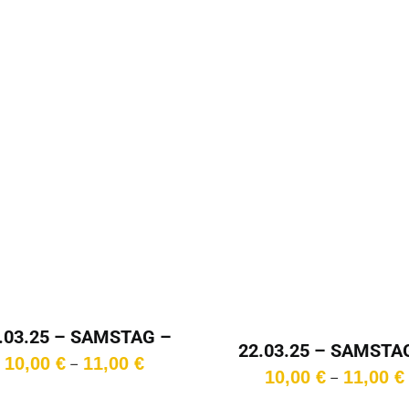
.03.25 – SAMSTAG –
22.03.25 – SAMSTA
16:00 Uhr
Preisspanne:
10,00
€
11,00
€
–
18:00 Uhr
10,00
€
11,00
€
–
10,00 €
bis