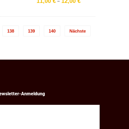
11,00
€
12,00
€
–
11,50 €
11,00 €
bis
bis
12,50 €
12,00 €
138
139
140
Nächste
ewsletter-Anmeldung