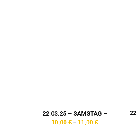
11,00 €
22
22.03.25 – SAMSTAG –
14:15 Uhr
Preisspanne:
10,00
€
11,00
€
–
10,00 €
bis