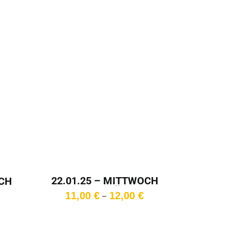
22.01.25 – MITTWOCH
OCH
– 17:15 Uhr – Überlänge
Preisspanne:
Preisspanne:
11,00
€
12,00
€
–
11,00 €
10,00 €
bis
bis
12,00 €
11,00 €