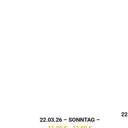
11,00 €
22
22.03.26 – SONNTAG –
11:00 Uhr
Preisspanne:
11,00
€
12,00
€