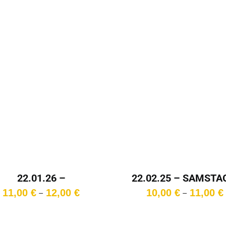
22.01.26 –
22.02.25 – SAMSTA
ONNERSTAG – 15:30
15:00 Uhr
Preisspanne:
11,00
€
12,00
€
10,00
€
11,00
€
–
–
Uhr
11,00 €
bis
12,00 €