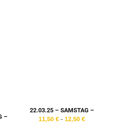
11,00 €
22.03.25 – SAMSTAG –
20:15 Uhr
G –
Preisspanne:
11,50
€
12,50
€
–
Preisspanne:
11,50 €
10,00 €
bis