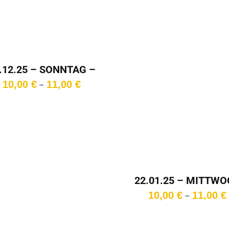
.12.25 – SONNTAG –
20:00 Uhr
Preisspanne:
10,00
€
11,00
€
–
10,00 €
bis
11,00 €
22.01.25 – MITTW
– 15:00 Uhr
10,00
€
11,00
€
–