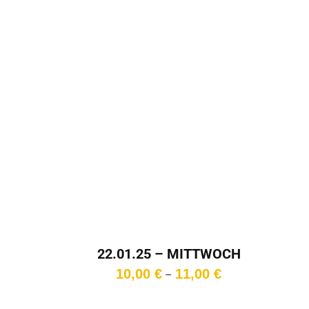
22.01.25 – MITTWOCH
D
– 20:30 Uhr
Preisspanne:
10,00
€
11,00
€
–
10,00 €
bis