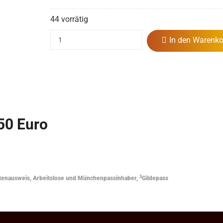
44 vorrätig
In den Warenko
,50 Euro
3
tenausweis, Arbeitslose und Münchenpassinhaber,
Gildepass