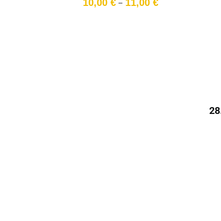
Preisspanne:
10,00
€
11,00
€
–
10,00 €
bis
11,00 €
28