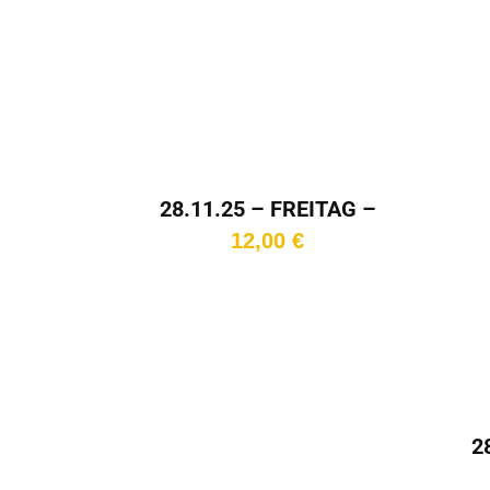
In den
Warenkorb
28.11.25 – FREITAG –
18:00 Uhr
12,00
€
2