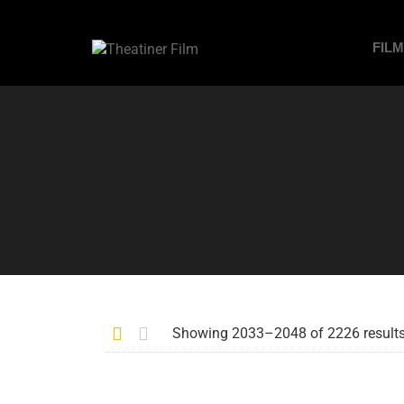
FIL
Showing 2033–2048 of 2226 result