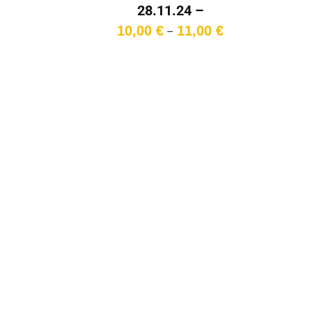
28.11.24 –
DONNERSTAG – 15:00
Preisspanne:
10,00
€
11,00
€
–
Uhr
10,00 €
bis
11,00 €
D