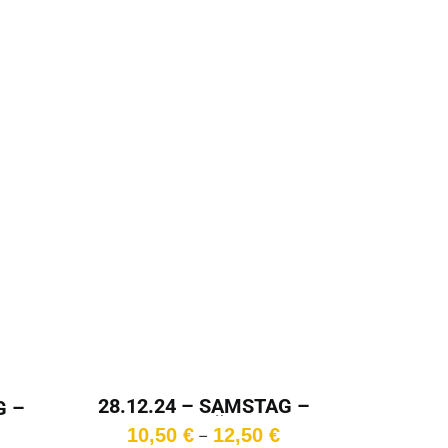
28.12.24 – SAMSTAG –
G –
17:15 Uhr – Überlänge
Preisspanne:
Preisspanne:
10,50
€
12,50
€
–