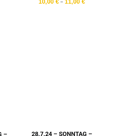
Preisspanne:
10,00
€
11,00
€
–
10,00 €
bis
11,00 €
28.7.24 – SONNTAG –
G –