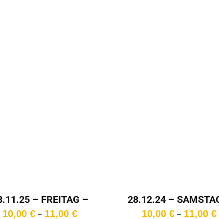
28.12.24 – SAMSTA
8.11.25 – FREITAG –
15:00 Uhr
20:30 Uhr
Preisspanne:
10,00
€
11,00
€
10,00
€
11,00
€
–
–