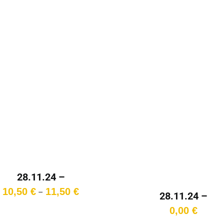
28.11.24 –
ONNERSTAG – 17:00
Preisspanne:
10,50
€
11,50
€
–
28.11.24 –
Uhr – Überlänge
10,50 €
DONNERSTAG – 20:
0,00
€
bis
Uhr
11,50 €