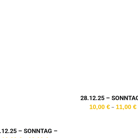
10,00 €
bis
11,00 €
28.12.25 – SONNTA
11:00 Uhr
10,00
€
11,00
€
–
.12.25 – SONNTAG –
11:00 Uhr