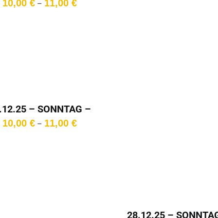
Preisspanne:
10,00
€
11,00
€
–
10,00 €
bis
11,00 €
.12.25 – SONNTAG –
18:00 Uhr
Preisspanne:
10,00
€
11,00
€
–
10,00 €
bis
11,00 €
28.12.25 – SONNTA