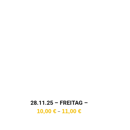
28.11.25 – FREITAG –
15:30 Uhr
Preisspanne:
10,00
€
11,00
€
–
10,00 €
00
bis
11,00 €