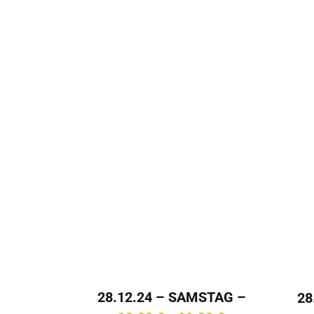
28.12.24 – SAMSTAG –
28
20:30 Uhr