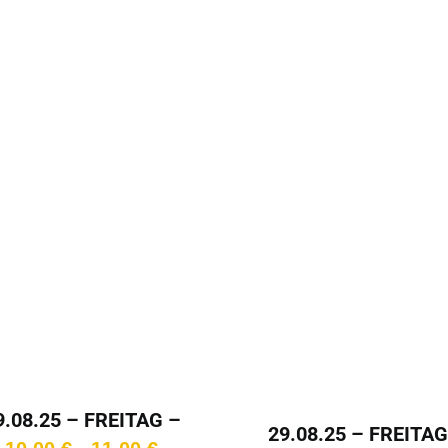
b
1
9.08.25 – FREITAG –
29.08.25 – FREITAG
15:45 Uhr
Preisspanne: