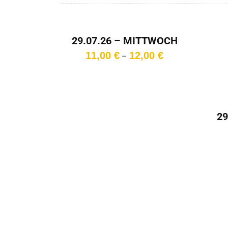
29.07.26 – MITTWOCH
– 18:15 Uhr
Preisspanne:
11,00
€
12,00
€
–
11,00 €
Wa
bis
12,00 €
29