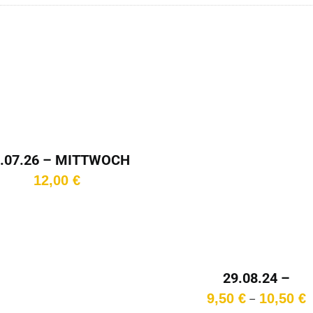
In den
renkorb
.07.26 – MITTWOCH
– 20:15 Uhr
12,00
€
29.08.24 –
DONNERSTAG – 15:
P
9,50
€
10,50
€
–
Uhr
9