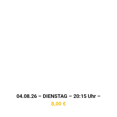
In den
Warenkorb
04.08.26 – DIENSTAG – 20:15 Uhr –
Kinotag
8,00
€