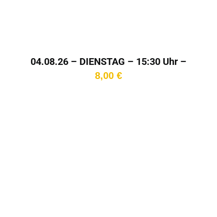
04.08.26 – DIENSTAG – 15:30 Uhr –
Kinotag
8,00
€