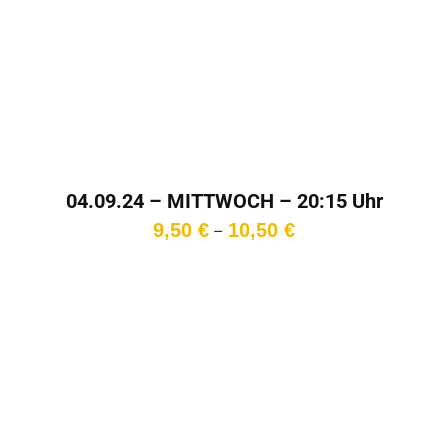
04.09.24 – MITTWOCH – 20:15 Uhr
Preisspanne:
9,50
€
10,50
€
–
9,50 €
bis
10,50 €
In den
Warenkorb