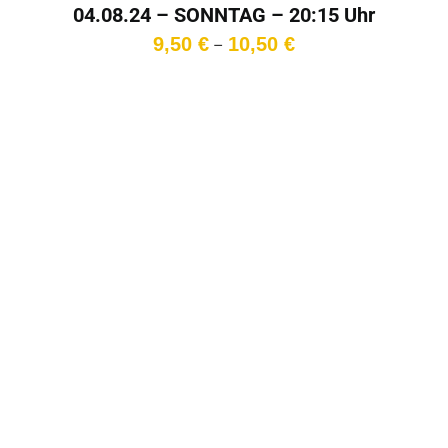
04.08.24 – SONNTAG – 20:15 Uhr
Preisspanne:
9,50
€
10,50
€
–
9,50 €
bis
10,50 €
In den
Warenkorb