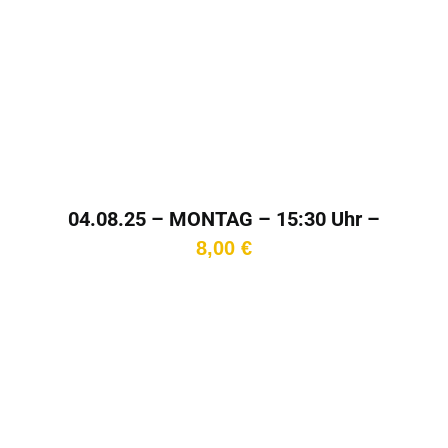
04.08.25 – MONTAG – 15:30 Uhr –
Kinotag
8,00
€
In den
Warenkorb