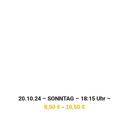
20.10.24 – SONNTAG – 18:15 Uhr –
Cinema!Italia!
Preisspanne:
9,50
€
10,50
€
–
9,50 €
bis
10,50 €