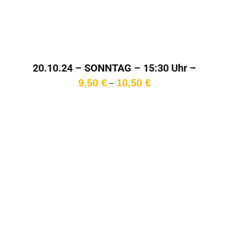
20.10.24 – SONNTAG – 15:30 Uhr –
Bon Anniversaire, Agnès Jaoui!
Preisspanne:
9,50
€
10,50
€
–
9,50 €
bis
10,50 €