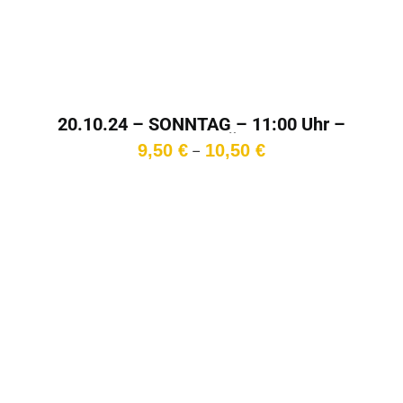
20.10.24 – SONNTAG – 11:00 Uhr –
Cinema!Italia! – Überlänge
Preisspanne:
9,50
€
10,50
€
–
9,50 €
bis
10,50 €