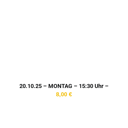
20.10.25 – MONTAG – 15:30 Uhr –
Kinotag
8,00
€