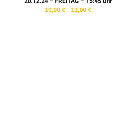
20.12.24 – FREITAG – 15:45 Uhr
Preisspanne:
10,00
€
11,00
€
–
10,00 €
bis
11,00 €