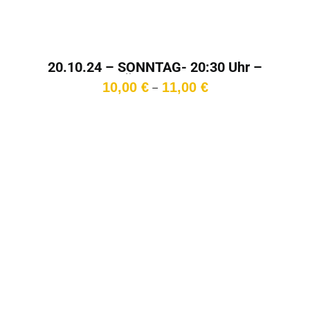
20.10.24 – SONNTAG- 20:30 Uhr –
Überlänge
Preisspanne:
10,00
€
11,00
€
–
10,00 €
bis
11,00 €
In den
Warenkorb