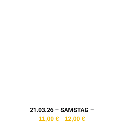
11,00 €
10,00 €
bis
11,00 €
21.03.26 – SAMSTAG –
18:00 Uhr
Preisspanne:
11,00
€
12,00
€
–
11,00 €
bis