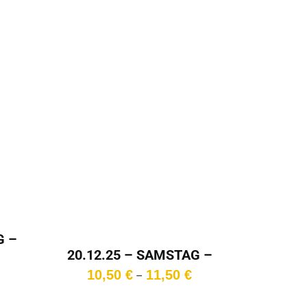
G –
20.12.25 – SAMSTAG –
Preisspanne:
20:00 Uhr
10,00 €
Preisspanne:
10,50
€
11,50
€
–
bis
10,50 €
11,00 €
bis