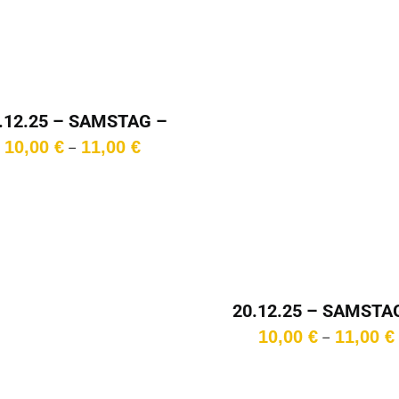
.12.25 – SAMSTAG –
15:30 Uhr
Preisspanne:
10,00
€
11,00
€
–
10,00 €
bis
11,00 €
20.12.25 – SAMSTA
18:00Uhr
10,00
€
11,00
€
–