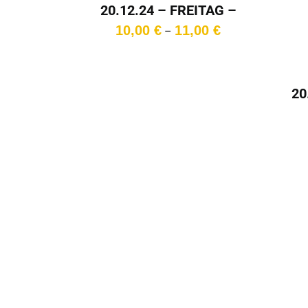
20.12.24 – FREITAG –
20:30 Uhr
Preisspanne:
10,00
€
11,00
€
–
10,00 €
bis
11,00 €
20