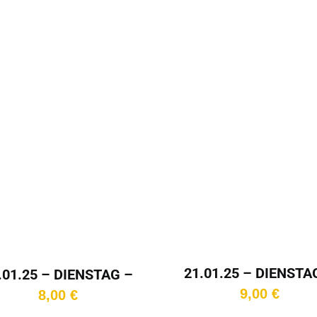
In den
In den
renkorb
Warenkorb
21.01.25 – DIENSTA
.01.25 – DIENSTAG –
19:30 Uhr – Kinota
17:15 Uhr – Kinotag
9,00
€
8,00
€