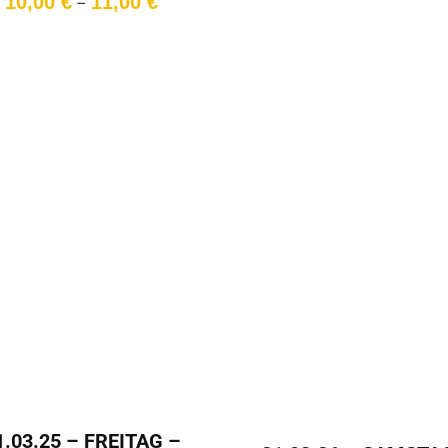
10,00
€
11,00
€
–
10,00 €
bis
11,00 €
1.03.25 – FREITAG –