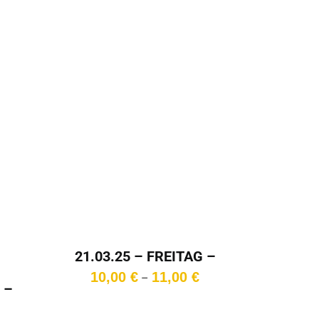
11,00 €
bis
12,00 €
21.03.25 – FREITAG –
15:30 Uhr
Preisspanne:
10,00
€
11,00
€
–
 –
10,00 €
bis
Preisspanne: