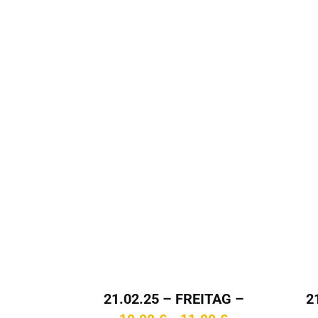
2
21.02.25 – FREITAG –
15:45 Uhr
Preisspanne: