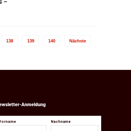
G –
12,00 €
Preisspanne:
11,50 €
bis
12,50 €
138
139
140
Nächste
ewsletter-Anmeldung