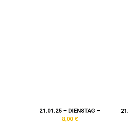
In den
Warenkorb
Wa
21.01.25 – DIENSTAG –
21
15:30 Uhr – Kinotag
8,00
€