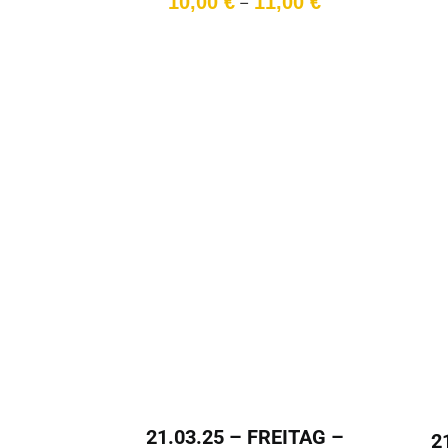
10,00
€
11,00
€
–
10,00 €
bis
11,00 €
21.03.25 – FREITAG –
2