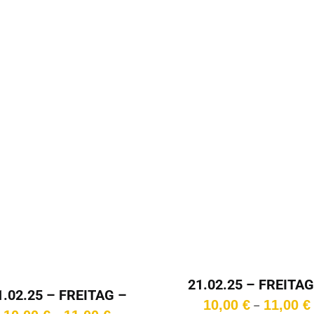
21.02.25 – FREITAG
1.02.25 – FREITAG –
20:15 Uhr
10,00
€
11,00
€
–
18:15 Uhr
Preisspanne: