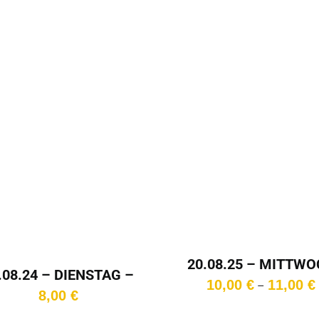
In den
renkorb
20.08.25 – MITTW
.08.24 – DIENSTAG –
– 15:30 Uhr
10,00
€
11,00
€
–
20:30 Uhr
8,00
€