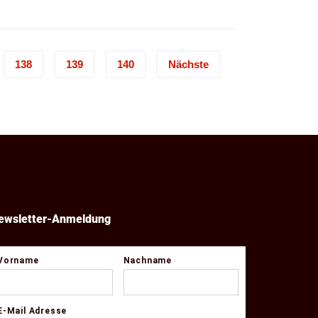
,50 €
bis
is
10,50 €
0,50 €
138
139
140
Nächste
ewsletter-Anmeldung