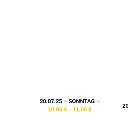
Wa
20.07.25 – SONNTAG –
2
18:00 Uhr
Preisspanne:
10,00
€
11,00
€
–
10,00 €
bis
11,00 €