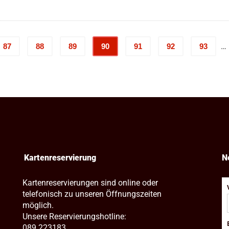
9
9,50 €
b
bis
1
10,50 €
…
87
88
89
90
91
92
93
Kartenreservierung
N
Kartenreservierungen sind online oder
telefonisch zu unseren Öffnungszeiten
möglich.
Unsere Reservierungshotline:
089 223183