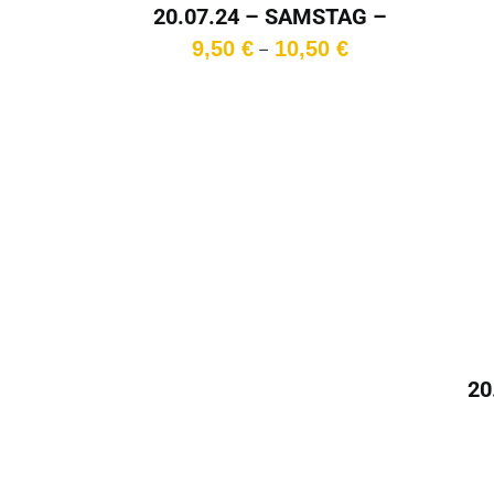
20.07.24 – SAMSTAG –
16:15 Uhr
Preisspanne:
9,50
€
10,50
€
–
9,50 €
bis
10,50 €
20