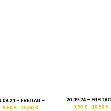
20.09.24 – FREITAG
0.09.24 – FREITAG –
18:00 Uhr
15:30 Uhr
P
9,50
€
10,50
€
Preisspanne:
–
9,50
€
10,50
€
–