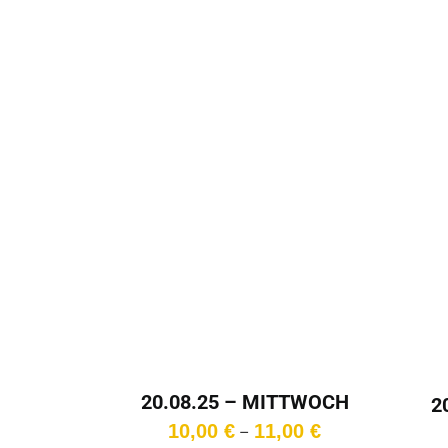
20.08.25 – MITTWOCH
2
– 20:15 Uhr
Preisspanne:
10,00
€
11,00
€
–