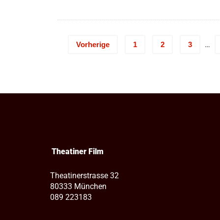
10,00 €
bis
11,00 €
…
Vorherige
1
2
3
Theatiner Film
Theatinerstrasse 32
80333 München
089 223183