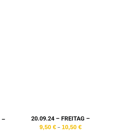
11,00 €
11,00 €
20.09.24 – FREITAG –
 –
20:30 Uhr
Preisspanne:
9,50
€
10,50
€
reisspanne:
–
9,50 €