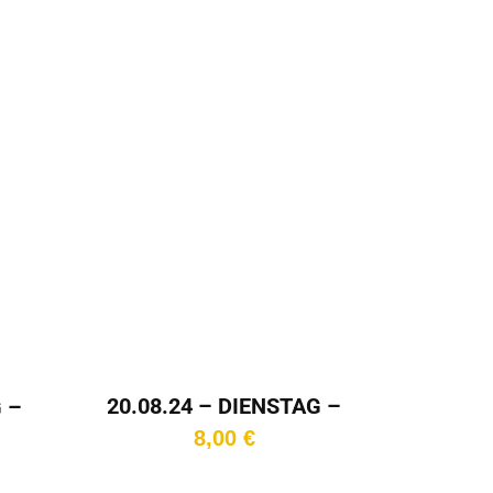
In den
Warenkorb
20.08.24 – DIENSTAG –
 –
16:15 Uhr
g
8,00
€