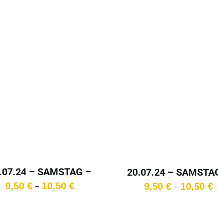
.07.24 – SAMSTAG –
20.07.24 – SAMSTA
18:15 Uhr
20:15 Uhr
Preisspanne:
P
9,50
€
10,50
€
9,50
€
10,50
€
–
–
9,50 €
9
bis
b
10,50 €
1