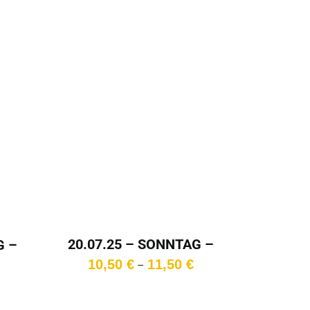
20.07.25 – SONNTAG –
G –
11:15 Uhr
Preisspanne:
reisspanne:
10,50
€
11,50
€
–
10,50 €
,50 €
bis
is
11,50 €
0,50 €