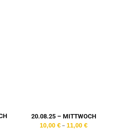
OCH
20.08.25 – MITTWOCH
– 18:00 Uhr
Preisspanne:
Preisspanne:
10,00
€
11,00
€
–
10,00 €
10,00 €
bis
bis