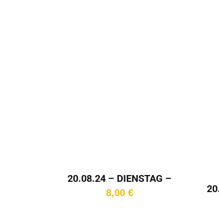
In den
Warenkorb
Wa
20.08.24 – DIENSTAG –
18:15 Uhr
20
8,00
€