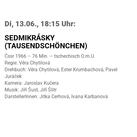
Di, 13.06., 18:15 Uhr:
SEDMIKRÁSKY
(TAUSENDSCHÖNCHEN)
Čssr 1966 – 76 Min. – tschechisch O.m.U.
Regie: Věra Chytilová
Drehbuch: Věra Chytilová, Ester Krumbachová, Pavel
Juráček
Kamera: Jaroslav Kučera
Musik: Jiří Šust, Jiří Šlitr
DarstellerInnen: Jitka Cerhová, Ivana Karbanová