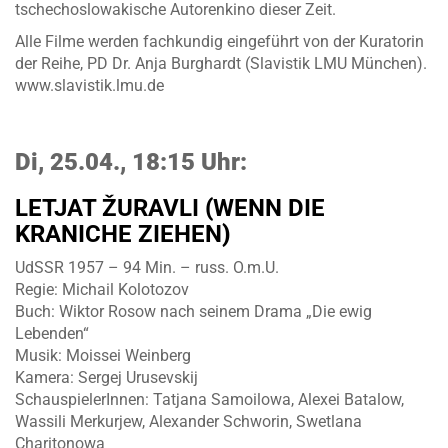
tschechoslowakische Autorenkino dieser Zeit.
Alle Filme werden fachkundig eingeführt von der Kuratorin
der Reihe, PD Dr. Anja Burghardt (Slavistik LMU München).
www.slavistik.lmu.de
Di, 25.04., 18:15 Uhr:
LETJAT ŽURAVLI
(
WENN DIE
KRANICHE ZIEHEN
)
UdSSR 1957 – 94 Min. – russ. O.m.U.
Regie: Michail Kolotozov
Buch: Wiktor Rosow nach seinem Drama „Die ewig
Lebenden“
Musik: Moissei Weinberg
Kamera: Sergej Urusevskij
SchauspielerInnen: Tatjana Samoilowa, Alexei Batalow,
Wassili Merkurjew, Alexander Schworin, Swetlana
Charitonowa