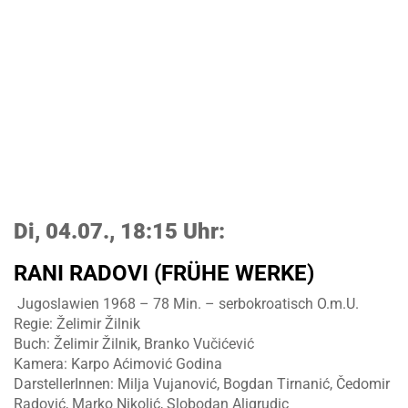
Di, 04.07., 18:15 Uhr:
RANI RADOVI (FRÜHE WERKE
)
Jugoslawien 1968 – 78 Min. – serbokroatisch O.m.U.
Regie: Želimir Žilnik
Buch: Želimir Žilnik, Branko Vučićević
Kamera: Karpo Aćimović Godina
DarstellerInnen: Milja Vujanović, Bogdan Tirnanić, Čedomir
Radović, Marko Nikolić, Slobodan Aligrudic